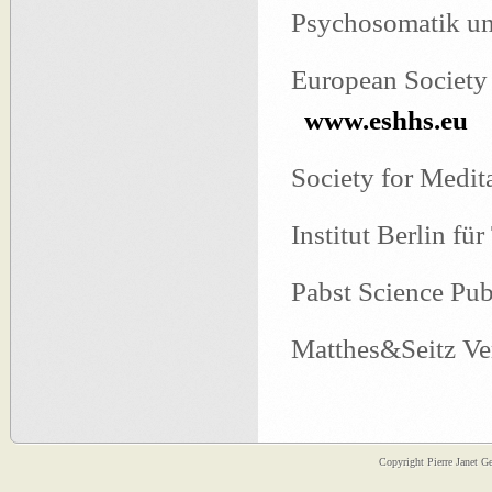
Psychosomatik u
European Society 
www.eshhs.eu
Society for Medi
Institut Berlin f
Pabst Science Pu
Matthes&Seitz Ve
C
opyright Pierre Janet Ge