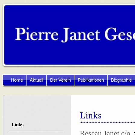
Navigation
Home
Aktuell
Der Verein
Publikationen
Biographie
überspringen
Links
Navigation
Links
überspringen
Reseau Janet c/o